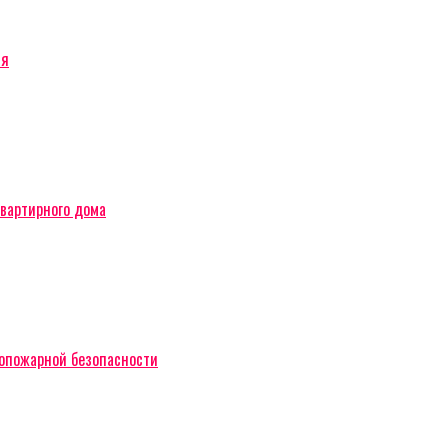
ся
вартирного дома
вопожарной безопасности