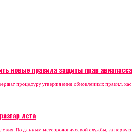
дить новые правила защиты прав авиапасс
авершат процедуру утверждения обновленных правил, ка
разгар лета
овия. По данным метеорологической службы, за первую н