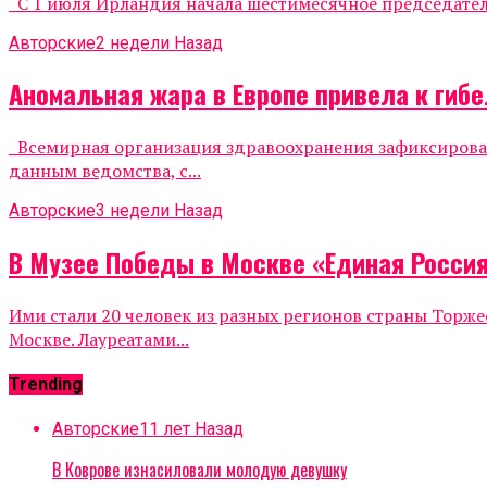
С 1 июля Ирландия начала шестимесячное председательс
Авторские
2 недели Назад
Аномальная жара в Европе привела к гиб
Всемирная организация здравоохранения зафиксировала
данным ведомства, с...
Авторские
3 недели Назад
В Музее Победы в Москве «Единая Росси
Ими стали 20 человек из разных регионов страны Тор
Москве. Лауреатами...
Trending
Авторские
11 лет Назад
В Коврове изнасиловали молодую девушку