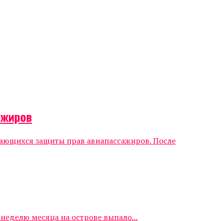
ажиров
сающихся защиты прав авиапассажиров. После
еделю месяца на острове выпало...