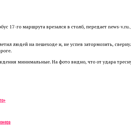
бус 17-го маршрута врезался в столб, передает news-v.ru.
етил людей на пешеходе и, не успев затормозить, сверн
роге.
еждения минимальные. На фото видно, что от удара тресн
го»
ионера