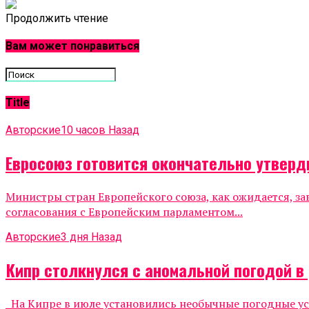
Продолжить чтение
Вам может понравиться
Title
Авторские
10 часов Назад
Евросоюз готовится окончательно утвер
Министры стран Европейского союза, как ожидается, з
согласования с Европейским парламентом...
Авторские
3 дня Назад
Кипр столкнулся с аномальной погодой в 
На Кипре в июле установились необычные погодные усл