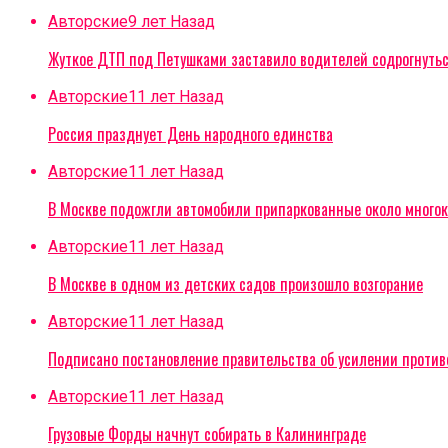
Авторские
9 лет Назад
Жуткое ДТП под Петушками заставило водителей содрогнуть
Авторские
11 лет Назад
Россия празднует День народного единства
Авторские
11 лет Назад
В Москве подожгли автомобили припаркованные около многок
Авторские
11 лет Назад
В Москве в одном из детских садов произошло возгорание
Авторские
11 лет Назад
Подписано постановление правительства об усилении проти
Авторские
11 лет Назад
Грузовые Форды начнут собирать в Калининграде