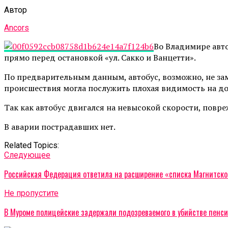
Автор
Ancors
Во Владимире авто
прямо перед остановкой «ул. Сакко и Ванцетти».
По предварительным данным, автобус, возможно, не зам
происшествия могла послужить плохая видимость на до
Так как автобус двигался на невысокой скорости, повр
В аварии пострадавших нет.
Related Topics:
Cледующее
Российская Федерация ответила на расширение «списка Магнитско
Не пропустите
В Муроме полицейские задержали подозреваемого в убийстве пенс