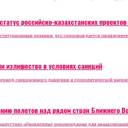
статус российско-казахстанских проектов
нституционным реалиям, что сопровождается оживлением
ли излишество в условиях санкций
период санкционного давления и геополитической напря
ению полетов над рядом стран Ближнего В
) выпустило обновленные рекомендации для авиакомпаний