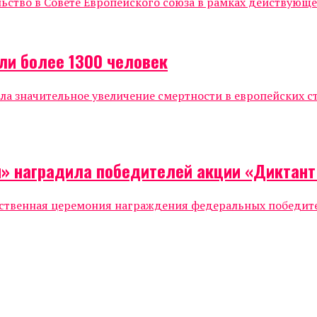
тво в Совете Европейского союза в рамках действующег
ели более 1300 человек
 значительное увеличение смертности в европейских ст
я» наградила победителей акции «Диктан
жественная церемония награждения федеральных победи