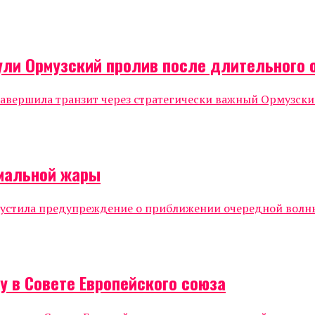
ули Ормузский пролив после длительного
, завершила транзит через стратегически важный Ормузс
емальной жары
стила предупреждение о приближении очередной волны 
 в Совете Европейского союза