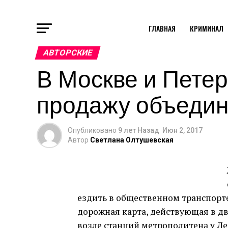
ГЛАВНАЯ
КРИМИНАЛ
АВТОРСКИЕ
В Москве и Петер
продажу объеди
Опубликовано
9 лет Назад
Июн 2, 2017
Автор
Светлана Олтушевская
ездить в общественном транспорте 
дорожная карта, действующая в дву
возле станций метрополитена у Ле