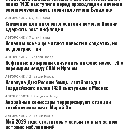
полка 1430 выступили перед проходящими лечение
условий, в которых в них содержатся дети, ожидать
военнослужащими в госпитале имени Бурденко
не стоит.
АВТОРСКИЕ
5 дней Назад
Снижение цен на энергоносители помогло Японии
сдержать рост инфляции
RELATED TOPICS:
CЛЕДУЮЩЕЕ
АВТОРСКИЕ
7 дней Назад
Испанцы все чаще читают новости в соцсетях, но
Вице-губернатор Колков выступил с оркестром
не доверяют им
Маркина
АВТОРСКИЕ
1 неделя Назад
НЕ ПРОПУСТИТЕ
Нефтяные котировки снизились на фоне новостей о
В Коврове обсудили строительство нового торгового
перемирии между США и Ираном
объекта
АВТОРСКИЕ
2 недели Назад
Накануне Дня России бойцы агитбригады
Гвардейского полка 1430 выступили в Москве
АВТОНОВОСТИ
2 недели Назад
Аварийные комиссары терроризируют станции
техобслуживания в Марий Эл
АВТОРСКИЕ
2 недели Назад
Май 2026 года стал вторым самым теплым за всю
историю наблюдений