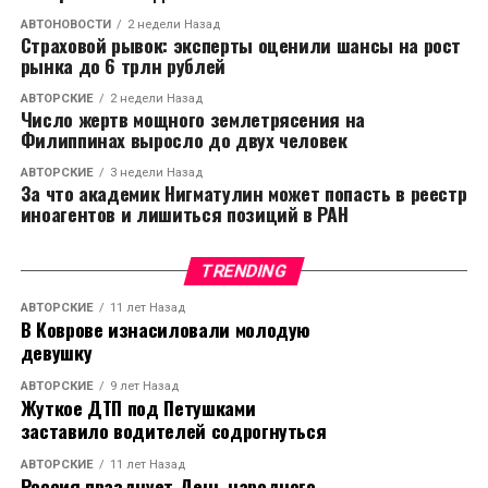
АВТОНОВОСТИ
2 недели Назад
Страховой рывок: эксперты оценили шансы на рост
рынка до 6 трлн рублей
АВТОРСКИЕ
2 недели Назад
Число жертв мощного землетрясения на
Филиппинах выросло до двух человек
АВТОРСКИЕ
3 недели Назад
За что академик Нигматулин может попасть в реестр
иноагентов и лишиться позиций в РАН
TRENDING
АВТОРСКИЕ
11 лет Назад
В Коврове изнасиловали молодую
девушку
АВТОРСКИЕ
9 лет Назад
Жуткое ДТП под Петушками
заставило водителей содрогнуться
АВТОРСКИЕ
11 лет Назад
Россия празднует День народного