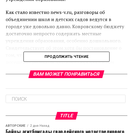
Как стало известно news-v.ru, разговоры об
объединении школ и детских садов ведутся в
городе уже довольно давно. Ковровскому бюджету
достаточно непросто содержать местные
учреждения образования, особенно дошкольного.
Свидетельствует об этом хотя бы постановление о
том, что родители должны вносить плату за
ПРОДОЛЖИТЬ ЧТЕНИЕ
посещение ребенком детского сада даже в том
случае, если он в него не ходит.
ВАМ МОЖЕТ ПОНРАВИТЬСЯ
По словам Сергея Павлюка, главы Управления
образования Коврова, в настоящее время
подготовлен проект нового постановления, в
соответствии с которым будет создана Комиссия по
оценке последствий реорганизации
TITLE
образовательных организаций. При этом Сергей
Павлюк заверил, что никаких ухудшений
АВТОРСКИЕ
2 дня Назад
Бойцы агитбригады гвардейского мотострелкового
осуществления образовательной деятельности или