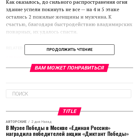
Как оказалось, до сильного распространения огня
здание успели покинуть не все — на 4 и 5 этаже
остались 2 пожилые женщины и мужчина. К
счастью, благодаря быстродействию владимирских
пожарных, их удалось спасти.
RELATED TOPICS:
ПРОДОЛЖИТЬ ЧТЕНИЕ
CЛЕДУЮЩЕЕ
Во Владимире мусоровоз эвакуировал старенькую
ВАМ МОЖЕТ ПОНРАВИТЬСЯ
«Газель»
НЕ ПРОПУСТИТЕ
Российская Федерация использует в Сирии
«неточное» оружие
TITLE
АВТОРСКИЕ
2 дня Назад
В Музее Победы в Москве «Единая Россия»
наградила победителей акции «Диктант Победы»