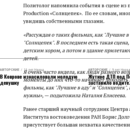
Политолог напомнила события в сцене из
Production «Солнцепек».
По ее словам, ино
увидишь собственными глазами
.
«Рассуждая о таких фильмах, как "Лучшие в
"Солнцепек". В последнем есть такая сцена
детским хором, а потом в здание прилета
детей.
АВТОРСКИЕ
11 лет Назад
АВТОРСКИЕ
9 лет Наза
Я очень часто видела, как люди разного воз
В Коврове изнасиловали молодую
Жуткое ДТП под П
моменты до них что-то начинает доходить 
девушку
заставило водите
фильмы, как "Лучшие в аду" и "Солнцепек",
нужны», — подытожила Наталия Елисеева.
Ранее старший научный сотрудник Центра 
Института востоковедения РАН Борис Долг
присутствует большая нехватка качественн