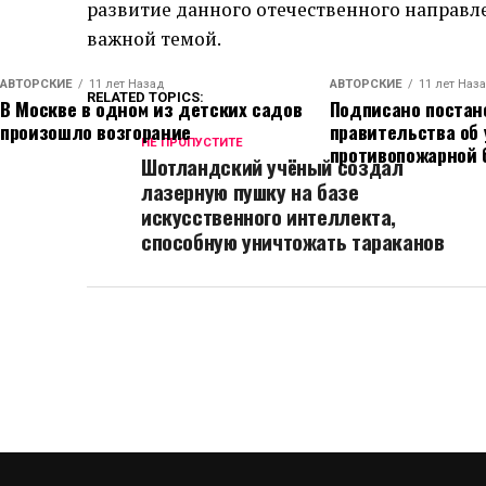
развитие данного отечественного направл
важной темой.
АВТОРСКИЕ
11 лет Назад
АВТОРСКИЕ
11 лет Наз
RELATED TOPICS:
В Москве в одном из детских садов
Подписано постан
произошло возгорание
правительства об
НЕ ПРОПУСТИТЕ
противопожарной 
Шотландский учёный создал
лазерную пушку на базе
искусственного интеллекта,
способную уничтожать тараканов