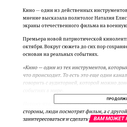
Кино — один из действенных инструментов
мнение высказала политолог Наталия Елис
экраны отечественного фильма на военную
Премьера новой патриотической киноленты 
октября. Вокруг сюжета до сих пор сохраня
основан на реальных событиях.
«Кино — один из тех инструментов, который
что происходит. То есть это еще один кан
говорить с аудиторией, которой можно дон
событиях в мире.
ПРОДОЛЖИ
Потому что, действительно, иногда аудито
стороны, люди посмотрят фильм, а с другой
заинтересоваться и сделать для себя какие-
ВАМ МОЖЕТ 