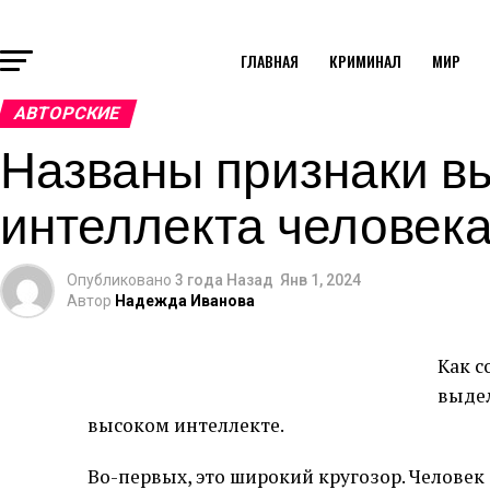
ГЛАВНАЯ
КРИМИНАЛ
МИР
АВТОРСКИЕ
Названы признаки в
интеллекта человек
Опубликовано
3 года Назад
Янв 1, 2024
Автор
Надежда Иванова
Как с
выдел
высоком интеллекте.
Во-первых, это широкий кругозор. Челове