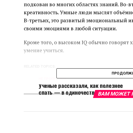
подкован во многих областях знаний. Во-в
креативность. Умные люди мыслят объёмн
В-третьих, это развитый эмоциональный ин
своими эмоциями в любой ситуации.
Кроме того, о высоком IQ обычно говорят 
умение учиться.
RELATED TOPICS:
ПРОДОЛЖИ
НЕ ПРОПУСТИТЕ
Учёные рассказали, как полезнее
спать — в одиночестве или вдвоём
ВАМ МОЖЕТ 