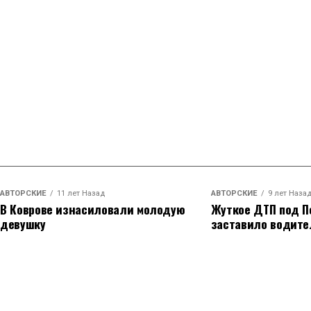
АВТОРСКИЕ
11 лет Назад
АВТОРСКИЕ
9 лет Наза
В Коврове изнасиловали молодую
Жуткое ДТП под П
девушку
заставило водите