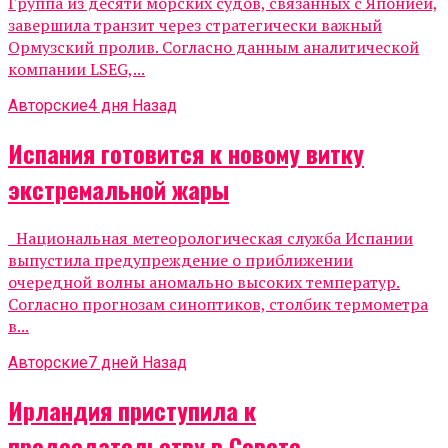
Группа из десяти морских судов, связанных с Японией,
завершила транзит через стратегически важный
Ормузский пролив. Согласно данным аналитической
компании LSEG,...
Авторские
4 дня Назад
Испания готовится к новому витку
экстремальной жары
Национальная метеорологическая служба Испании
выпустила предупреждение о приближении
очередной волны аномально высоких температур.
Согласно прогнозам синоптиков, столбик термометра
в...
Авторские
7 дней Назад
Ирландия приступила к
председательству в Совете