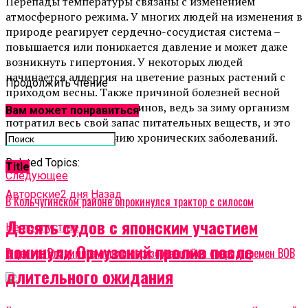
Перепады температуры связаны с изменением
атмосферного режима. У многих людей на изменения в
природе реагирует сердечно-сосудистая система –
повышается или понижается давление и может даже
возникнуть гипертония. У некоторых людей
начинается аллергия на цветение разных растений с
Продолжить чтение
приходом весны. Также причиной болезней весной
является нехватка витаминов, ведь за зиму организм
Вам может понравиться
потратил весь свой запас питательных веществ, и это
приводит к обострению хронических заболеваний.
Related Topics:
Title
Cледующее
Авторские
2 дня Назад
В Кольчугинском районе опрокинулся трактор с силосом
Десять судов с японским участием
Не пропустите
покинули Ормузский пролив после
В центре Владимира нашли неразорвавшийся снаряд времен ВОВ
длительного ожидания