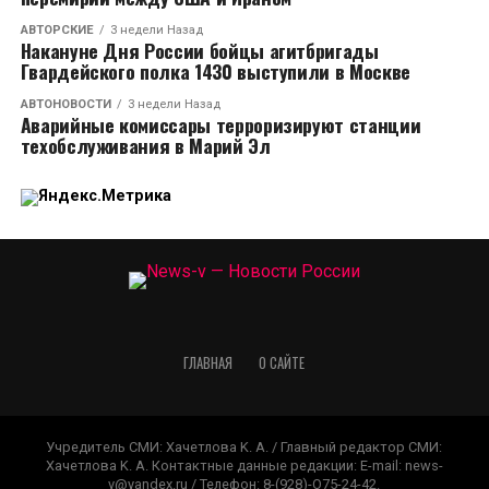
АВТОРСКИЕ
3 недели Назад
Накануне Дня России бойцы агитбригады
Гвардейского полка 1430 выступили в Москве
АВТОНОВОСТИ
3 недели Назад
Аварийные комиссары терроризируют станции
техобслуживания в Марий Эл
ГЛАВНАЯ
О САЙТЕ
Учредитель СМИ: Xaчeтлoвa K. A. / Главный редактор СМИ:
Xaчeтлoвa K. A. Контактные данные редакции: E-mail: news-
v@yandex.ru / Телефон: 8-(928)-O75-24-42.