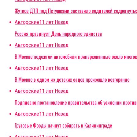
Жуткое ДТП под Петушками заставило водителей содрогнуть
Авторские
11 лет Назад
Россия празднует День народного единства
Авторские
11 лет Назад
В Москве подожгли автомобили припаркованные около многок
Авторские
11 лет Назад
В Москве в одном из детских садов произошло возгорание
Авторские
11 лет Назад
Подписано постановление правительства об усилении проти
Авторские
11 лет Назад
Грузовые Форды начнут собирать в Калининграде
Авторские
11 лет Назад