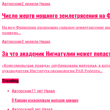
Авторские
2 недели Назад
Число жертв мощного землетрясения на 
На юге Филиппин произошло сильное землетрясение маг
привело...
Авторские
3 недели Назад
За что академик Нигматулин может попаст
«Комсомольская правда» опубликовала материал, в кот
руководителя Института океанологии РАН Роберта...
Trending
Авторские
11 лет Назад
В Коврове изнасиловали молодую девушку
Авторские
9 лет Назад