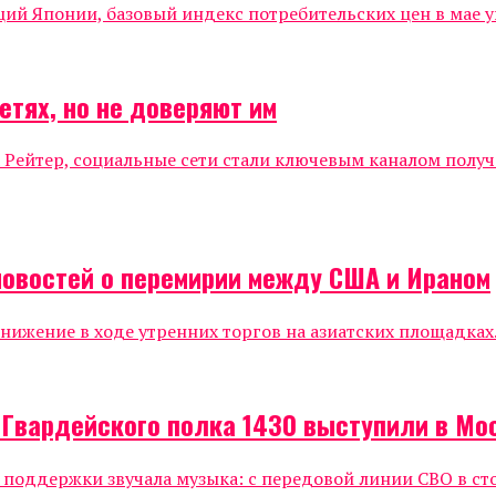
 Японии, базовый индекс потребительских цен в мае уве
етях, но не доверяют им
 Рейтер, социальные сети стали ключевым каналом полу
новостей о перемирии между США и Ираном
жение в ходе утренних торгов на азиатских площадках.
 Гвардейского полка 1430 выступили в Мо
е поддержки звучала музыка: с передовой линии СВО в ст