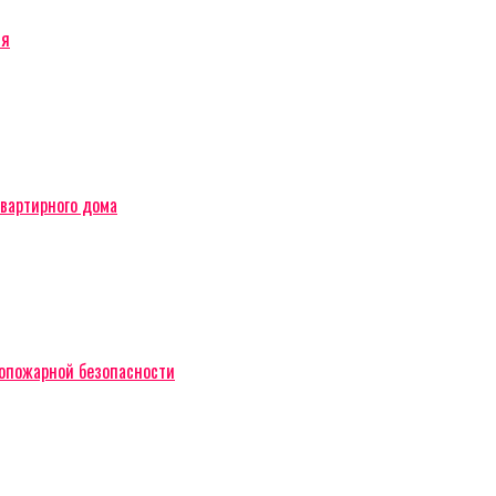
ся
вартирного дома
вопожарной безопасности