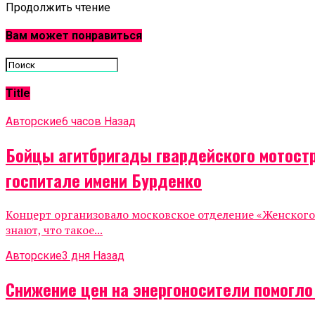
Продолжить чтение
Вам может понравиться
Title
Авторские
6 часов Назад
Бойцы агитбригады гвардейского мотост
госпитале имени Бурденко
Концерт организовало московское отделение «Женског
знают, что такое...
Авторские
3 дня Назад
Снижение цен на энергоносители помогл