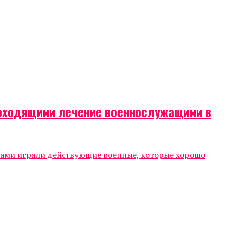
роходящими лечение военнослужащими в
тами играли действующие военные, которые хорошо