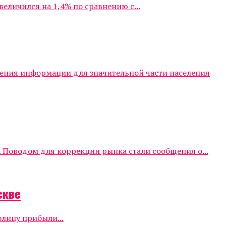
личился на 1,4% по сравнению с...
чения информации для значительной части населения
 Поводом для коррекции рынка стали сообщения о...
скве
олицу прибыли...