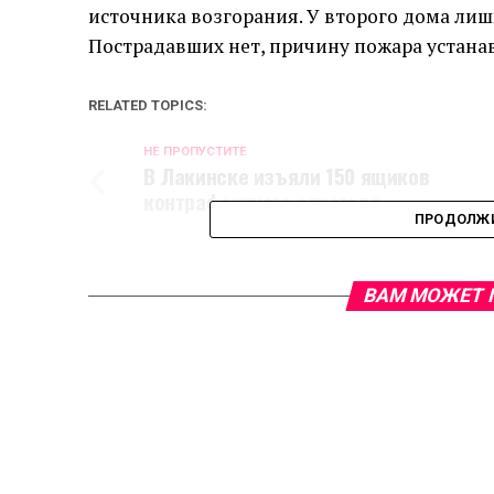
источника возгорания. У второго дома лиш
Пострадавших нет, причину пожара устана
RELATED TOPICS:
НЕ ПРОПУСТИТЕ
В Лакинске изъяли 150 ящиков
контрафактного алкоголя
ПРОДОЛЖИ
ВАМ МОЖЕТ 