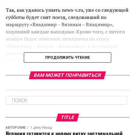
Так, как удалось узнать news-v.ru, уже со следующей
субботы будет снят поезд, следовавший по
маршруту «Владимир – Вязники – Владимир»,
ходивший каждые выходные. Кроме того, с пятого
ноября будет отменена электричка по курсу
«Владимир – Ковров – Владимир», в настоящий
момент курсирующая каждую неделю с
ПРОДОЛЖИТЬ ЧТЕНИЕ
понедельника по четверг.
ВАМ МОЖЕТ ПОНРАВИТЬСЯ
RELATED TOPICS:
CЛЕДУЮЩЕЕ
Мэром Паласова стал Капитолий Жжотов
НЕ ПРОПУСТИТЕ
В Коврове остаются 698 украинских беженцев
TITLE
АВТОРСКИЕ
1 день Назад
Испания готовится к новому витку экстремальной