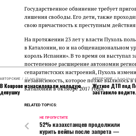
Государственное обвинение требует приго
лишения свободы. Его дети, также проход
свою причастность к преступным действия
На протяжении 23 лет у власти Пухоль по
в Каталонии, но и на общенациональном ур
король Испании». В то время он выступал 
постепенное расширение автономии региона
сепаратистских настроений, Пухоль измен
АВТОРСКИЕ
независимость, которое позже вылилось в
11 лет Назад
АВТОРСКИЕ
9 лет Наза
В Коврове изнасиловали молодую
Жуткое ДТП под П
Каталонии в октябре 2017 года.
девушку
заставило водите
RELATED TOPICS:
НЕ ПРОПУСТИТЕ
52% казахстанцев продолжили
курить вейпы после запрета —