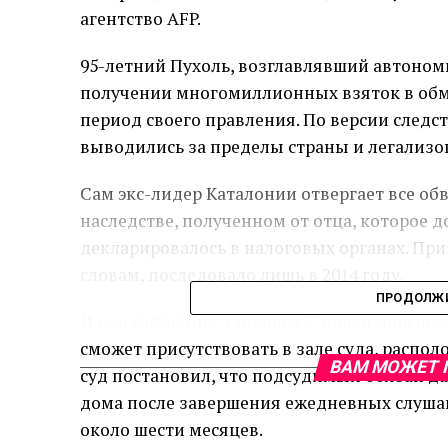
агентство AFP.
95-летний Пухоль, возглавлявший автономны
получении многомиллионных взяток в обме
период своего правления. По версии следст
выводились за пределы страны и легализо
Сам экс-лидер Каталонии отвергает все обв
наследстве, полученном от отца, которое д
декларировалось в налоговых органах. При
словам, последовало лишь в 2014 году.
ПРОДОЛЖИ
Из-за состояния здоровья — врачи диагно
сможет присутствовать в зале суда, распол
ВАМ МОЖЕТ 
суд постановил, что подсудимый обязан да
дома после завершения ежедневных слушан
около шести месяцев.