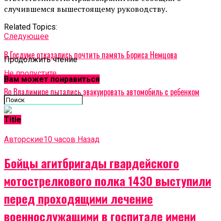
случившемся вышестоящему руководству.
Related Topics:
Cледующее
В Госдуме отказались почтить память Бориса Немцова
Продолжить чтение
Не пропустите
Вам может понравиться
Во Владимире пытались эвакуировать автомобиль с ребенком
Title
Авторские
10 часов Назад
Бойцы агитбригады гвардейского
мотострелкового полка 1430 выступили
перед проходящими лечение
военнослужащими в госпитале имени