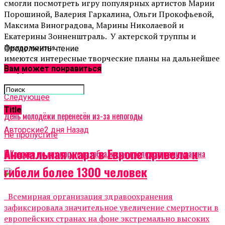
смогли посмотреть игру популярных артистов Марии
Порошиной, Валерия Гаркалина, Ольги Прокофьевой,
Максима Виноградова, Марины Николаевой и
Екатерины Зонненштраль. У актерской труппы и
филармонии
Продолжить чтение
имеются интересные творческие планы на дальнейшее
сотрудничество.
Вам может понравиться
Related Topics:
Cледующее
Title
День молодёжи перенесён из-за непогоды
Авторские
2 дня Назад
Не пропустите
Аномальная жара в Европе привела к
В Коврове до сих пор не разобрались с последствиями урагана
гибели более 1300 человек
Всемирная организация здравоохранения
зафиксировала значительное увеличение смертности в
европейских странах на фоне экстремально высоких