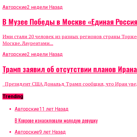
Авторские
2 недели Назад
В Музее Победы в Москве «Единая Росси
Ими стали 20 человек из разных регионов страны Тор
Москве. Лауреатами...
Авторские
2 недели Назад
Трамп заявил об отсутствии планов Иран
Президент США Дональд Трамп сообщил, что Иран уведо
Trending
Авторские
11 лет Назад
В Коврове изнасиловали молодую девушку
Авторские
9 лет Назад