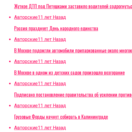
Жуткое ДТП под Петушками заставило водителей содрогнуть
Авторские
11 лет Назад
Россия празднует День народного единства
Авторские
11 лет Назад
В Москве подожгли автомобили припаркованные около многок
Авторские
11 лет Назад
В Москве в одном из детских садов произошло возгорание
Авторские
11 лет Назад
Подписано постановление правительства об усилении проти
Авторские
11 лет Назад
Грузовые Форды начнут собирать в Калининграде
Авторские
11 лет Назад