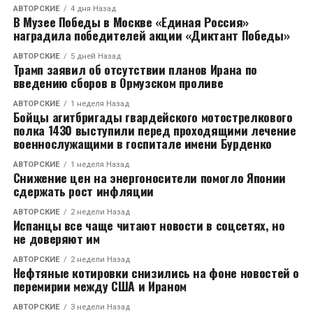
НЕ ПРОПУСТИТЕ
АВТОРСКИЕ
4 дня Назад
25 сентября «Кросс нации» во Владимире
В Музее Победы в Москве «Единая Россия»
наградила победителей акции «Диктант Победы»
АВТОРСКИЕ
5 дней Назад
Трамп заявил об отсутствии планов Ирана по
введению сборов в Ормузском проливе
АВТОРСКИЕ
1 неделя Назад
Бойцы агитбригады гвардейского мотострелкового
полка 1430 выступили перед проходящими лечение
военнослужащими в госпитале имени Бурденко
АВТОРСКИЕ
1 неделя Назад
Снижение цен на энергоносители помогло Японии
сдержать рост инфляции
АВТОРСКИЕ
2 недели Назад
Испанцы все чаще читают новости в соцсетях, но
не доверяют им
АВТОРСКИЕ
2 недели Назад
Нефтяные котировки снизились на фоне новостей о
перемирии между США и Ираном
АВТОРСКИЕ
3 недели Назад