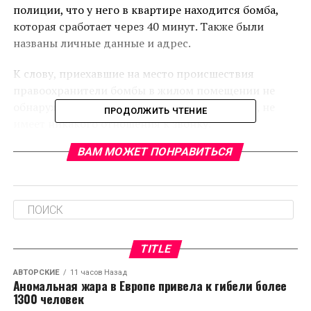
полиции, что у него в квартире находится бомба,
которая сработает через 40 минут. Также были
названы личные данные и адрес.
К слову, приехавшие на место происшествия
правоохранители бомбы в жилом помещении не
обнаружили. Хозяин квартиры, как оказалось, не
ПРОДОЛЖИТЬ ЧТЕНИЕ
имеет никакого отношения к звонку.
ВАМ МОЖЕТ ПОНРАВИТЬСЯ
Злоумышленник был найден спустя некоторое
время. В отношении мужчины было возбуждено
уголовное дело. Интересно, что за решетку
преступник не отправился: суд приговорил его к
300 часам обязательных работ.
TITLE
RELATED TOPICS:
АВТОРСКИЕ
11 часов Назад
CЛЕДУЮЩЕЕ
Аномальная жара в Европе привела к гибели более
В России введут курортный сбор
1300 человек