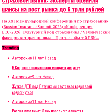
шансы на рост рынка до 6 трлн рублей
На XXI Международной конференции по страхованию
(Russian Insurance Summit 2026) «Конференция
ВСС-2026: Культурный код страхования / Человеческий
фактор», которая прошла в Центре событий РБК...
Trending
Авторские
11 лет Назад
В Коврове изнасиловали молодую девушку
Авторские
9 лет Назад
Жуткое ДТП под Петушками заставило водителей
содрогнуться
Авторские
11 лет Назад
Россия празднует День народного единства