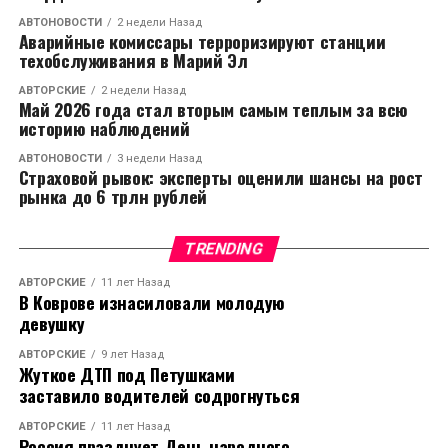
задачей на новой должности является подготовка,
АВТОНОВОСТИ
2 недели Назад
проведение и информационное обеспечение
Аварийные комиссары терроризируют станции
техобслуживания в Марий Эл
выборов, он будет ездить по регионам вместе с
Сергеем Неверовым.
АВТОРСКИЕ
2 недели Назад
Май 2026 года стал вторым самым теплым за всю
историю наблюдений
Сайт
www.kommersant.ru
напоминает, что Александр
Хинштейн сначала был депутатом Госдумы от
АВТОНОВОСТИ
3 недели Назад
Страховой рывок: эксперты оценили шансы на рост
Нижегородской области, а потом от Самарской. В
рынка до 6 трлн рублей
2016 году он заявился на праймериз в округе №113,
однако местные власти продвигают там министра
по социальной политике Артема Кавинова.
TRENDING
АВТОРСКИЕ
11 лет Назад
А вот ситуация с установлением мира в
В Коврове изнасиловали молодую
Челябинской области более сложная, так как
девушку
бывший губернатор Михаил Юревич намеревается
АВТОРСКИЕ
9 лет Назад
продолжать борьбу против губернатора Бориса
Жуткое ДТП под Петушками
Дубровского. По информации
www.kommersant.ru
,
заставило водителей содрогнуться
Юревич может выдвинуться от «Справедливой
АВТОРСКИЕ
11 лет Назад
России» либо от «Родины».
Россия празднует День народного