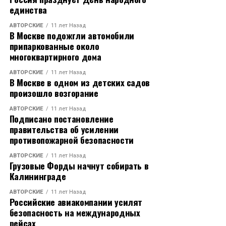
единства
RELATED TOPICS:
АВТОРСКИЕ
11 лет Назад
В Москве подожгли автомобили
CЛЕДУЮЩЕЕ
припаркованные около
Мигранты украли 12 норковых шуб
многоквартирного дома
НЕ ПРОПУСТИТЕ
«Единая Россия» отстраняет от участия в
АВТОРСКИЕ
11 лет Назад
В Москве в одном из детских садов
голосовании кандидатов с темным прошлым
произошло возгорание
АВТОРСКИЕ
11 лет Назад
Подписано постановление
правительства об усилении
противопожарной безопасности
АВТОРСКИЕ
11 лет Назад
Грузовые Форды начнут собирать в
Калининграде
АВТОРСКИЕ
11 лет Назад
Российские авиакомпании усилят
безопасность на международных
рейсах