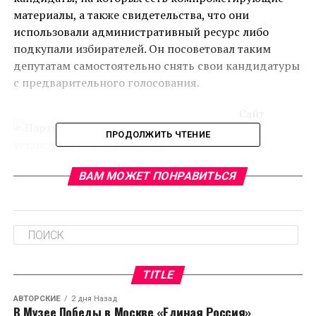
материалы, а также свидетельства, что они
использовали административный ресурс либо
подкупали избирателей. Он посоветовал таким
депутатам самостоятельно снять свои кандидатуры
с предварительного голосования.
Сайт
ПРОДОЛЖИТЬ ЧТЕНИЕ
www.kommersant.ru
информирует, что Александру
ВАМ МОЖЕТ ПОНРАВИТЬСЯ
Хинштейну предложили стать советником Сергея
Неверова по информационной политике. Депутат
должен будет организовывать спецпроекты в
регионах, сложных для «Единой России», а это
несовместимо с его избранием в Госдуму.
TITLE
Как напоминает портал
www.kommersant.ru
,
АВТОРСКИЕ
2 дня Назад
Хинштейн уже когда-то занимался подобной
В Музее Победы в Москве «Единая Россия»