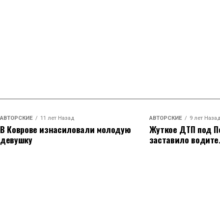
АВТОРСКИЕ
11 лет Назад
АВТОРСКИЕ
9 лет Наза
В Коврове изнасиловали молодую
Жуткое ДТП под П
девушку
заставило водите