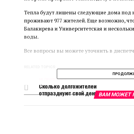
Тепла будут лишены следующие дома под ном
проживают 977 жителей. Еще возможно, что
Балакирева и Университетская и нескольки
воды.
Все вопросы вы можете уточнить в диспетче
RELATED TOPICS:
ПРОДОЛЖИ
НЕ ПРОПУСТИТЕ
Сколько долгожителей
отпразднуют свой день в январе
ВАМ МОЖЕТ 