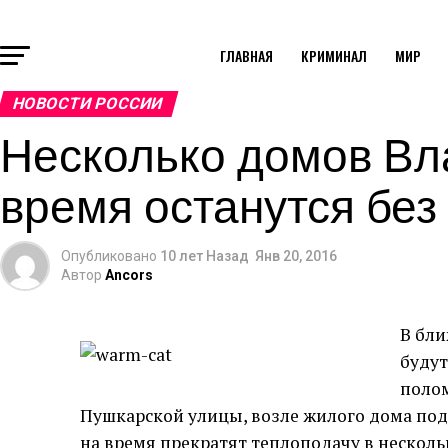
ГЛАВНАЯ
КРИМИНАЛ
МИР
НОВОСТИ РОССИИ
Несколько домов Вл
время останутся без
Опубликовано
10 лет Назад
Янв 20, 2016
Автор
Ancors
В бл
будут
полом
Пушкарской улицы, возле жилого дома под н
на время прекратят теплоподачу в несколь