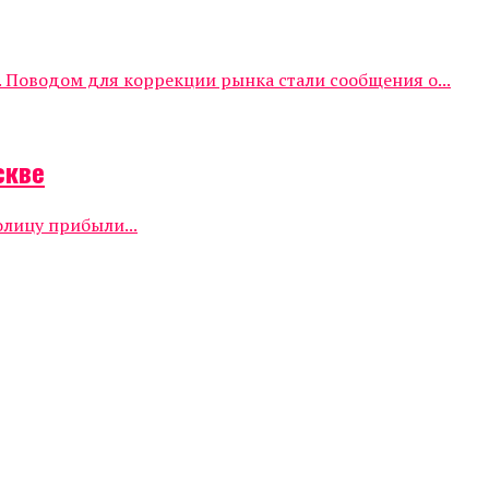
 Поводом для коррекции рынка стали сообщения о...
скве
олицу прибыли...