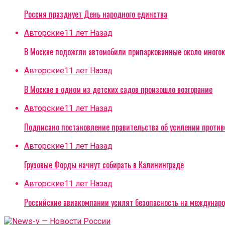
Россия празднует День народного единства
Авторские
11 лет Назад
В Москве подожгли автомобили припаркованные около многок
Авторские
11 лет Назад
В Москве в одном из детских садов произошло возгорание
Авторские
11 лет Назад
Подписано постановление правительства об усилении проти
Авторские
11 лет Назад
Грузовые Форды начнут собирать в Калининграде
Авторские
11 лет Назад
Российские авиакомпании усилят безопасность на междунар