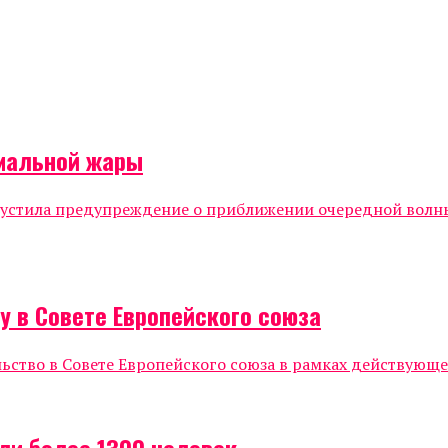
емальной жары
стила предупреждение о приближении очередной волны 
 в Совете Европейского союза
тво в Совете Европейского союза в рамках действующег
ели более 1300 человек