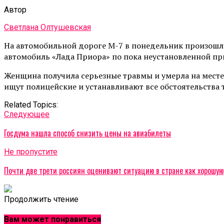
Автор
Светлана Олтушевская
На автомобильной дороге М-7 в понедельник произошло с
автомобиль «Лада Приора» по пока неустановленной пр
Женщина получила серьезные травмы и умерла на месте
ищут полицейские и устанавливают все обстоятельства 
Related Topics:
Cледующее
Госдума нашла способ снизить цены на авиабилеты
Не пропустите
Почти две трети россиян оценивают ситуацию в стране как хорошую
Продолжить чтение
Вам может понравиться