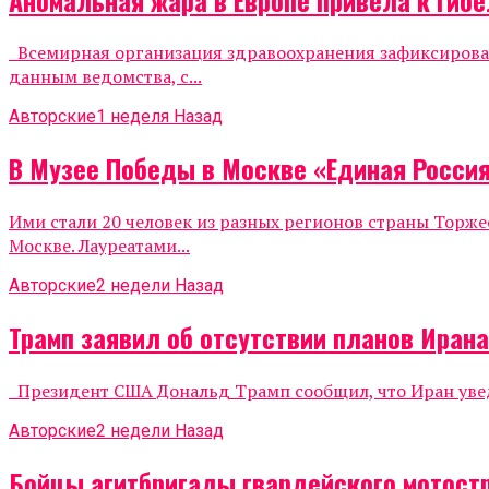
Всемирная организация здравоохранения зафиксировала
данным ведомства, с...
Авторские
1 неделя Назад
В Музее Победы в Москве «Единая Росси
Ими стали 20 человек из разных регионов страны Тор
Москве. Лауреатами...
Авторские
2 недели Назад
Трамп заявил об отсутствии планов Иран
Президент США Дональд Трамп сообщил, что Иран уведо
Авторские
2 недели Назад
Бойцы агитбригады гвардейского мотост