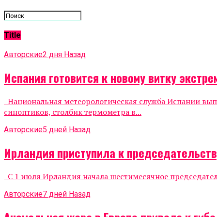
Title
Авторские
2 дня Назад
Испания готовится к новому витку экстр
Национальная метеорологическая служба Испании выпу
синоптиков, столбик термометра в...
Авторские
5 дней Назад
Ирландия приступила к председательству
С 1 июля Ирландия начала шестимесячное председательс
Авторские
7 дней Назад
Аномальная жара в Европе привела к гиб