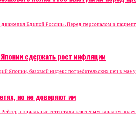
о движения Единой России». Перед персоналом и пациен
о Японии сдержать рост инфляции
 Японии, базовый индекс потребительских цен в мае уве
етях, но не доверяют им
 Рейтер, социальные сети стали ключевым каналом полу