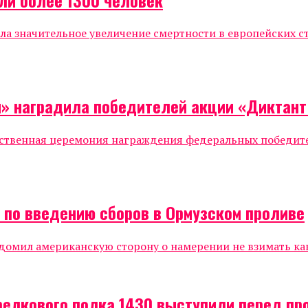
 значительное увеличение смертности в европейских ст
я» наградила победителей акции «Диктан
жественная церемония награждения федеральных победи
а по введению сборов в Ормузском проливе
мил американскую сторону о намерении не взимать каки
релкового полка 1430 выступили перед п