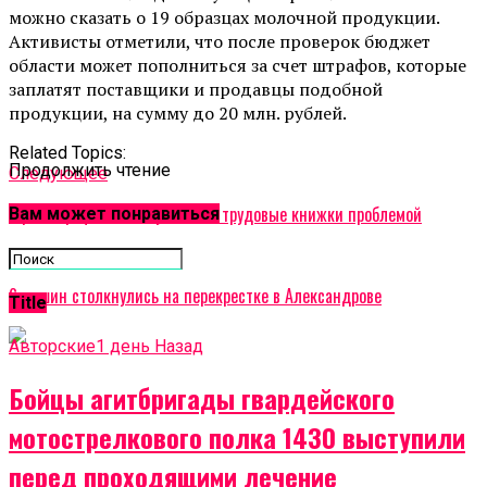
можно сказать о 19 образцах молочной продукции.
Активисты отметили, что после проверок бюджет
области может пополниться за счет штрафов, которые
заплатят поставщики и продавцы подобной
продукции, на сумму до 20 млн. рублей.
Related Topics:
Продолжить чтение
Cледующее
Герман Греф назвал бумажные трудовые книжки проблемой
Вам может понравиться
Не пропустите
6 машин столкнулись на перекрестке в Александрове
Title
Авторские
1 день Назад
Бойцы агитбригады гвардейского
мотострелкового полка 1430 выступили
перед проходящими лечение