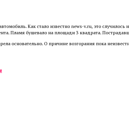
втомобиль. Как стало известно news-v.ru, это случилось 
нта. Пламя бушевало на площади 3 квадрата. Пострадавш
рела основательно. О причине возгорания пока неизвестн
ти