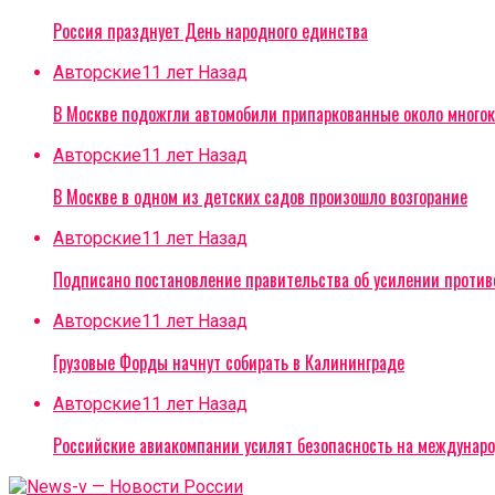
Россия празднует День народного единства
Авторские
11 лет Назад
В Москве подожгли автомобили припаркованные около многок
Авторские
11 лет Назад
В Москве в одном из детских садов произошло возгорание
Авторские
11 лет Назад
Подписано постановление правительства об усилении проти
Авторские
11 лет Назад
Грузовые Форды начнут собирать в Калининграде
Авторские
11 лет Назад
Российские авиакомпании усилят безопасность на междунар