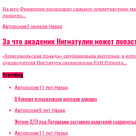
На юге Филиппин произошло сильное землетрясение маг
привело...
Авторские
3 недели Назад
За что академик Нигматулин может попаст
«Комсомольская правда» опубликовала материал, в кот
руководителя Института океанологии РАН Роберта...
Trending
Авторские
11 лет Назад
В Коврове изнасиловали молодую девушку
Авторские
9 лет Назад
Жуткое ДТП под Петушками заставило водителей содрогнуть
Авторские
11 лет Назад