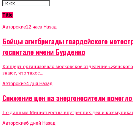
Title
Авторские
22 часа Назад
Бойцы агитбригады гвардейского мотост
госпитале имени Бурденко
Концерт организовало московское отделение «Женског
знают, что такое...
Авторские
4 дня Назад
Снижение цен на энергоносители помогл
По данным Министерства внутренних дел и коммуникаций
Авторские
6 дней Назад