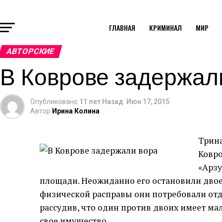
ГЛАВНАЯ
КРИМИНАЛ
МИР
АВТОРСКИЕ
В Коврове задержал
Опубликовано
11 лет Назад
Июн 17, 2015
Автор
Ирина Колина
Трина
Ковро
«Арзу
площади. Неожиданно его остановили двое
физической расправы они потребовали отда
рассудив, что один против двоих имеет ма
свое имущество.