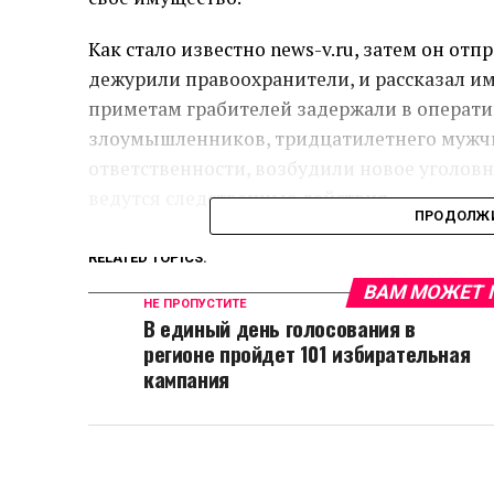
Как стало известно news-v.ru, затем он отп
дежурили правоохранители, и рассказал 
приметам грабителей задержали в операти
злоумышленников, тридцатилетнего мужчи
ответственности, возбудили новое уголовн
ведутся следственные действия.
ПРОДОЛЖИ
RELATED TOPICS:
ВАМ МОЖЕТ 
НЕ ПРОПУСТИТЕ
В единый день голосования в
регионе пройдет 101 избирательная
кампания