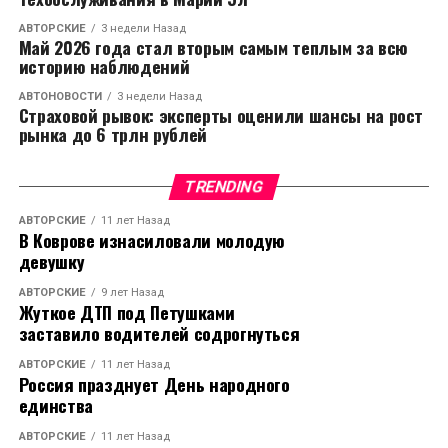
об опасности, защищает от непродуманных
АВТОРСКИЕ
3 недели Назад
действий: страх боли заставляет нас быть
Май 2026 года стал вторым самым теплым за всю
внимательными и осторожными, когда мы имеем
историю наблюдений
дело с горячими или острыми предметами,
АВТОНОВОСТИ
3 недели Назад
загораем под жарким солнцем, выполняем
Страховой рывок: эксперты оценили шансы на рост
рынка до 6 трлн рублей
физические действия, сопряжённые с риском –
например, прыгаем с большой высоты или
поднимаем слишком тяжёлый вес. Но всё же
TRENDING
продолжительная боль – это ненормальное явление.
АВТОРСКИЕ
11 лет Назад
Она не только приносит нам физические страдания,
В Коврове изнасиловали молодую
но и истощает эндокринную и иммунную системы,
девушку
ослабляя защитные функции организма. «С болью
АВТОРСКИЕ
9 лет Назад
жить нельзя!» - утверждает известный врач,
Жуткое ДТП под Петушками
телеведущая, д.м.н., профессор
Елена Малышева
.
заставило водителей содрогнуться
Поэтому с болью необходимо бороться.
АВТОРСКИЕ
11 лет Назад
Россия празднует День народного
Лечим, а не калечим
единства
АВТОРСКИЕ
11 лет Назад