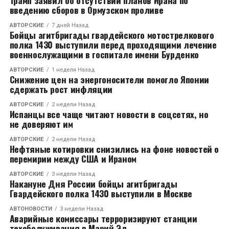
Трамп заявил об отсутствии планов Ирана по
Очень часто головная боль связана с гипертонией и
введению сборов в Ормузском проливе
другими сердечно-сосудистыми заболеваниями.
АВТОРСКИЕ
7 дней Назад
Бойцы агитбригады гвардейского мотострелкового
На втором месте по «популярности» – скелетно-
полка 1430 выступили перед проходящими лечение
мышечная боль (СМБ). Хроническая СМБ крайне
военнослужащими в госпитале имени Бурденко
отрицательно влияет на здоровье:
АВТОРСКИЕ
1 неделя Назад
симпатоадреналовая система, помогающая телу
Снижение цен на энергоносители помогло Японии
сдержать рост инфляции
регулировать ответы на раздражители окружающей
среды, находится в постоянно активном состоянии,
АВТОРСКИЕ
2 недели Назад
повышенный фон адреналина и кортизола
Испанцы все чаще читают новости в соцсетях, но
не доверяют им
изнашивает организм. Одним из неприятных
следствий СМБ является плохой сон. При этом боль
АВТОРСКИЕ
2 недели Назад
Нефтяные котировки снизились на фоне новостей о
и бессонница «помогают» друг другу – боль мешает
перемирии между США и Ираном
уснуть, а бессонница снижает болевой порог.
АВТОРСКИЕ
3 недели Назад
Накануне Дня России бойцы агитбригады
Боль не надо терпеть
Гвардейского полка 1430 выступили в Москве
АВТОНОВОСТИ
3 недели Назад
Боль играет важную функцию в нашем организме –
Аварийные комиссары терроризируют станции
она сигнализирует о повреждениях, предупреждает
техобслуживания в Марий Эл