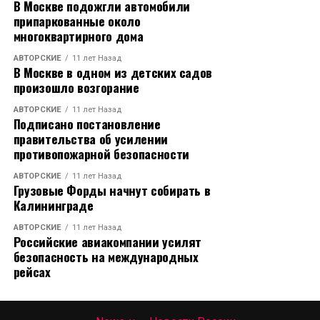
Боль может быть симптомом серьёзного
В Москве подожгли автомобили
заболевания, поэтому самое правильное –
припаркованные около
многоквартирного дома
обратиться к врачу, который проведёт
обследование, определит причину и назначит
АВТОРСКИЕ
11 лет Назад
нужный курс лечения, соответствующий
В Москве в одном из детских садов
произошло возгорание
особенностям вашего организма. Но когда мы хотим
решить проблему «здесь и сейчас», то используем
АВТОРСКИЕ
11 лет Назад
самый простой и привычный способ – принимаем
Подписано постановление
правительства об усилении
обезболивающие препараты. Чаще всего это хорошо
противопожарной безопасности
известные анальгетики – парацетамол, анальгин,
седальгин и многие другие. Однако при выборе
АВТОРСКИЕ
11 лет Назад
Грузовые Форды начнут собирать в
препарата следует учесть, что, подавляя болевой
Калининграде
синдром, мы можем создать другие проблемы –
повышенное давление, тошноту, получить иные
АВТОРСКИЕ
11 лет Назад
Российские авиакомпании усилят
побочные эффекты. Например, большинство
безопасность на международных
нестероидных противовоспалительных препаратов
рейсах
повышают артериальное давление, что увеличивает
риск инфарктов и инсультов у пожилых пациентов.