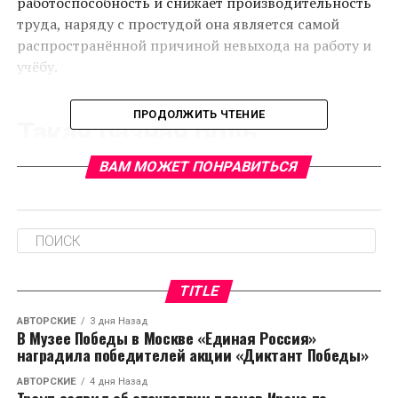
работоспособность и снижает производительность
труда, наряду с простудой она является самой
распространённой причиной невыхода на работу и
учёбу.
ПРОДОЛЖИТЬ ЧТЕНИЕ
Такая разная боль
ВАМ МОЖЕТ ПОНРАВИТЬСЯ
Учёные насчитывают свыше 200 различных видов
головной боли, но, согласно результатам
исследования, около половины всех случаев
приходится на так называемую головную боль
напряжения. Она характеризуется
продолжительностью от получаса до нескольких
TITLE
суток, двусторонней давящей или сжимающей
болью, которая не меняется при физической
АВТОРСКИЕ
3 дня Назад
В Музее Победы в Москве «Единая Россия»
активности. Обычно такая боль развивается у
наградила победителей акции «Диктант Победы»
людей, склонных к тревожному состоянию, на фоне
депрессии, при низкой физической активности.
АВТОРСКИЕ
4 дня Назад