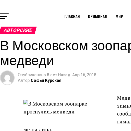
ГЛАВНАЯ
КРИМИНАЛ
МИР
АВТОРСКИЕ
В Московском зоопа
медведи
Опубликовано
8 лет Назад
Апр 16, 2018
Автор
Софья Курская
Медве
зимне
сообщ
гимал
медведица.