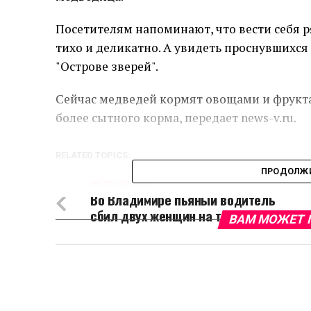
Посетителям напоминают, что вести себя 
тихо и деликатно. А увидеть проснувшихся
"Острове зверей".
Сейчас медведей кормят овощами и фрукта
более сытного корма, передает news-v.ru.
RELATED TOPICS:
ПРОДОЛЖИ
НЕ ПРОПУСТИТЕ
Во Владимире пьяный водитель
сбил двух женщин на тротуаре
ВАМ МОЖЕТ 