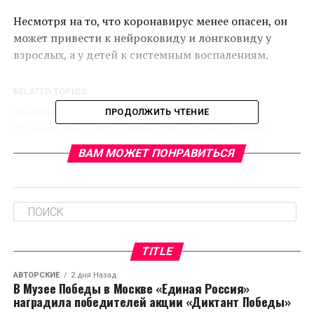
Несмотря на то, что коронавирус менее опасен, он
может привести к нейроковиду и лонгковиду у
взрослых, а у детей к системным воспалениям.
RELATED TOPICS:
ПРОДОЛЖИТЬ ЧТЕНИЕ
CЛЕДУЮЩЕЕ
От каких продуктов лучше отказаться в период
пандемии
ВАМ МОЖЕТ ПОНРАВИТЬСЯ
НЕ ПРОПУСТИТЕ
Судороги в ногах могут указывать на высокий
холестерин
TITLE
АВТОРСКИЕ
2 дня Назад
В Музее Победы в Москве «Единая Россия»
наградила победителей акции «Диктант Победы»