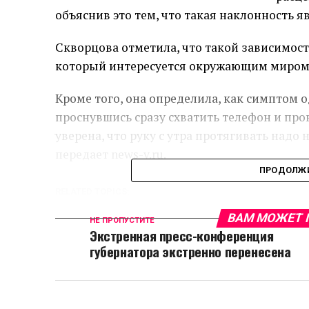
объяснив это тем, что такая наклонность 
Скворцова отметила, что такой зависимост
который интересуется окружающим миром
Кроме того, она определила, как симптом 
проснувшись сразу схватить телефон и пров
уверена, что руку с утра протягивать надо 
передает news-v.ru.
ПРОДОЛЖИ
RELATED TOPICS:
ВАМ МОЖЕТ 
НЕ ПРОПУСТИТЕ
Экстренная пресс-конференция
губернатора экстренно перенесена