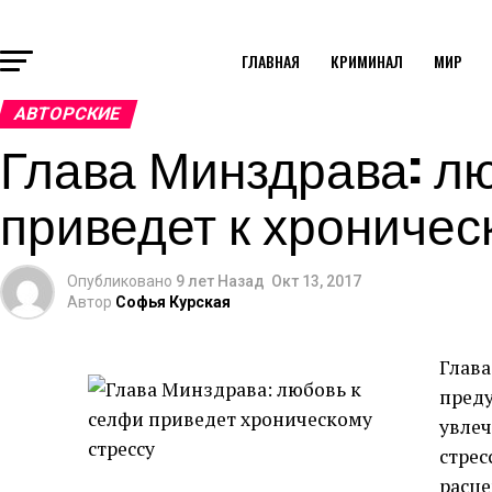
ГЛАВНАЯ
КРИМИНАЛ
МИР
АВТОРСКИЕ
Глава Минздрава: л
приведет к хроничес
Опубликовано
9 лет Назад
Окт 13, 2017
Автор
Софья Курская
Глав
преду
увлеч
стрес
расце