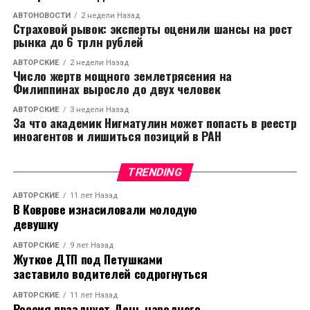
АВТОНОВОСТИ
2 недели Назад
Страховой рывок: эксперты оценили шансы на рост
рынка до 6 трлн рублей
АВТОРСКИЕ
2 недели Назад
Число жертв мощного землетрясения на
Филиппинах выросло до двух человек
АВТОРСКИЕ
3 недели Назад
За что академик Нигматулин может попасть в реестр
иноагентов и лишиться позиций в РАН
TRENDING
АВТОРСКИЕ
11 лет Назад
В Коврове изнасиловали молодую
девушку
АВТОРСКИЕ
9 лет Назад
Жуткое ДТП под Петушками
заставило водителей содрогнуться
АВТОРСКИЕ
11 лет Назад
Россия празднует День народного