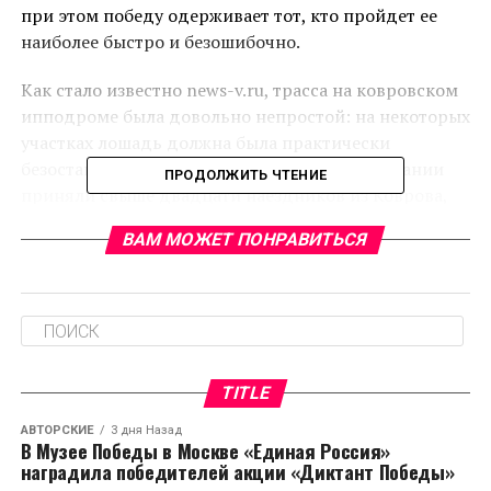
при этом победу одерживает тот, кто пройдет ее
наиболее быстро и безошибочно.
Как стало известно news-v.ru, трасса на ковровском
ипподроме была довольно непростой: на некоторых
участках лошадь должна была практически
безостановочно прыгать. Участие в соревновании
ПРОДОЛЖИТЬ ЧТЕНИЕ
приняли свыше двадцати наездников из Коврова,
Владимира, Шуи и Суздаля.
ВАМ МОЖЕТ ПОНРАВИТЬСЯ
Состязания разделили на два маршрута. В первом
препятствия достигали 110 сантиметров в высоту,
во втором – 100 сантиметров. Примечательно, что
на соревнованиях было достаточно много зрителей,
несмотря на то, что конный спорт в Коврове не
TITLE
слишком популярен.
АВТОРСКИЕ
3 дня Назад
В Музее Победы в Москве «Единая Россия»
RELATED TOPICS:
наградила победителей акции «Диктант Победы»