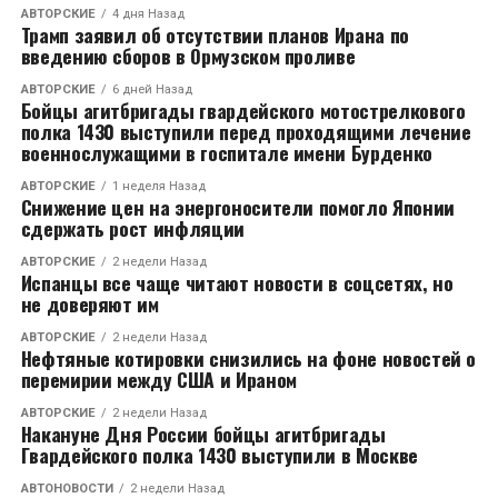
CЛЕДУЮЩЕЕ
АВТОРСКИЕ
4 дня Назад
Микрорайон Лесной выбрал управляющую
Трамп заявил об отсутствии планов Ирана по
компанию
введению сборов в Ормузском проливе
НЕ ПРОПУСТИТЕ
АВТОРСКИЕ
6 дней Назад
В Коврове отметили День социального работника
Бойцы агитбригады гвардейского мотострелкового
полка 1430 выступили перед проходящими лечение
военнослужащими в госпитале имени Бурденко
АВТОРСКИЕ
1 неделя Назад
Снижение цен на энергоносители помогло Японии
сдержать рост инфляции
АВТОРСКИЕ
2 недели Назад
Испанцы все чаще читают новости в соцсетях, но
не доверяют им
АВТОРСКИЕ
2 недели Назад
Нефтяные котировки снизились на фоне новостей о
перемирии между США и Ираном
АВТОРСКИЕ
2 недели Назад
Накануне Дня России бойцы агитбригады
Гвардейского полка 1430 выступили в Москве
АВТОНОВОСТИ
2 недели Назад