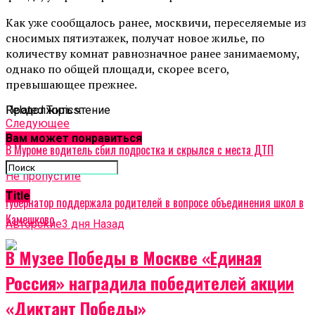
Как уже сообщалось ранее, москвичи, переселяемые из
сносимых пятиэтажек, получат новое жилье, по
количеству комнат равнозначное ранее занимаемому,
однако по общей площади, скорее всего,
превышающее прежнее.
Related Topics:
Продолжить чтение
Cледующее
Вам может понравиться
В Муроме водитель сбил подростка и скрылся с места ДТП
Не пропустите
Title
Губернатор поддержала родителей в вопросе объединения школ в
Камешково
Авторские
3 дня Назад
В Музее Победы в Москве «Единая
Россия» наградила победителей акции
«Диктант Победы»