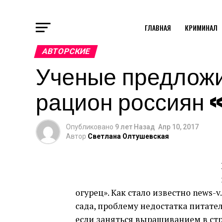
ГЛАВНАЯ
КРИМИНАЛ
АВТОРСКИЕ
Ученые предложи
рацион россиян 
Опубликовано
9 лет Назад
Апр 10, 2017
Автор
Светлана Олтушевская
огурец». Как стало известно news-
сада, проблему недостатка питат
если заняться выращиванием в стр