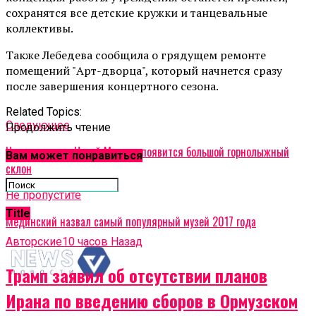
сохранятся все детские кружки и танцевальные
коллективы.
Также Лебедева сообщила о грядущем ремонте
помещений "Арт-дворца", который начнется сразу
после завершения концертного сезона.
Related Topics:
Cледующее
Продолжить чтение
На территории Новой Москвы появится большой горнолыжный
Вам может понравиться
склон
Не пропустите
Title
Мединский назвал самый популярный музей 2017 года
Авторские
10 часов Назад
Трамп заявил об отсутствии планов
Ирана по введению сборов в Ормузском