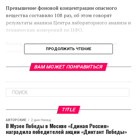
Превышение фоновой концентрации опасного
вещества составило 108 раз, об этом говорят
результаты анализа Центра лабораторного анализа и
технических измерений по ЦФО.
Размер урона, нанесенного почве в этом случае,
ПРОДОЛЖИТЬ ЧТЕНИЕ
оценен в 2 млн рублей, передает news-v.ru.
ВАМ МОЖЕТ ПОНРАВИТЬСЯ
RELATED TOPICS:
CЛЕДУЮЩЕЕ
В России вступают в силу новые правила выдачи
больничных листов
НЕ ПРОПУСТИТЕ
Россельхознадзор запретил ввоз свиноводческой
TITLE
продукции из Белоруссии
АВТОРСКИЕ
2 дня Назад
В Музее Победы в Москве «Единая Россия»
наградила победителей акции «Диктант Победы»