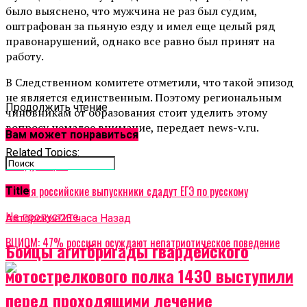
было выяснено, что мужчина не раз был судим,
оштрафован за пьяную езду и имел еще целый ряд
правонарушений, однако все равно был принят на
работу.
В Следственном комитете отметили, что такой эпизод
не является единственным. Поэтому региональным
Продолжить чтение
чиновникам от образования стоит уделить этому
вопросу немалое внимание, передает news-v.ru.
Вам может понравиться
Related Topics:
Cледующее
9 июня российские выпускники сдадут ЕГЭ по русскому
Title
Не пропустите
Авторские
23 часа Назад
ВЦИОМ: 47% россиян осуждают непатриотическое поведение
Бойцы агитбригады гвардейского
мотострелкового полка 1430 выступили
перед проходящими лечение