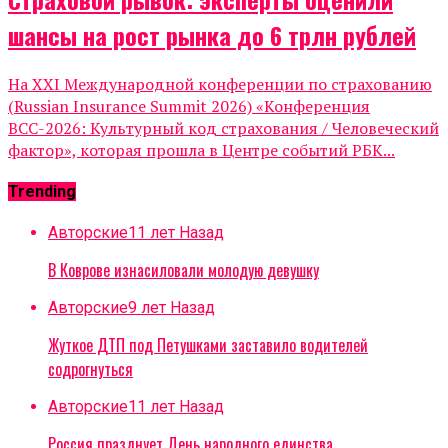
шансы на рост рынка до 6 трлн рублей
На XXI Международной конференции по страхованию
(Russian Insurance Summit 2026) «Конференция
ВСС-2026: Культурный код страхования / Человеческий
фактор», которая прошла в Центре событий РБК...
Trending
Авторские
11 лет Назад
В Коврове изнасиловали молодую девушку
Авторские
9 лет Назад
Жуткое ДТП под Петушками заставило водителей
содрогнуться
Авторские
11 лет Назад
Россия празднует День народного единства