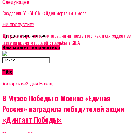
Cледующее
Создатель Yu-Gi-Oh найден мертвым в море
Не пропустите
Девушка поделилась фотографиями после того, как пуля задела ее
Продолжить чтение
щеку во время массовой стрельбы в США
Вам может понравиться
Title
Авторские
3 дня Назад
В Музее Победы в Москве «Единая
Россия» наградила победителей акции
«Диктант Победы»