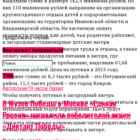
выделили сумму в размере 182,9 миллиона рублей. Из
них 110 миллионов рублей направили на организацию
круглогодичного отдыха детей в оздоровительных
организациях на территории Ивановской области и
Владимирской области. На частичную оплату
стоимости путевок для детей, чьи родители работают,
Продолжить чтение
в загородные стационарные детские лагеря
оздоровительного типа, лагеря труда и отдыха, а также
Вам может понравиться
оплату набора продуктов питания в лагеря, где
присутствует дневное пребывание, выделили 67,68
миллионов рублей. Цена на путевки в 2013 году
Title
составит сумму от 8,5 тысяч рублей – это Петушинский
район, 11,5 тысяч рублей – это город Ковров.
Авторские
19 часов Назад
Чтобы получить путевки в загородный лагерь
В Музее Победы в Москве «Единая
оздоровительного типа родителям нужно обратиться в
муниципальный отдел образования. Здесь будут
Россия» наградила победителей акции
оформлены документы на получение субсидии из
бюджета области на компенсацию части родительской
«Диктант Победы»
платы, где дети будут пребывать в лагере.