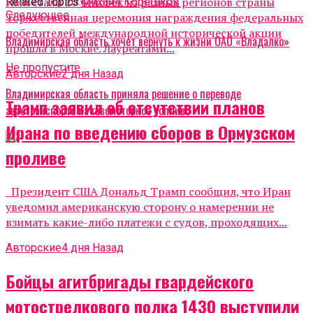
Ими стали 20 человек из разных регионов страны
Related Topics:
Михаил Корешков
Cледующее
Торжественная церемония награждения федеральных
победителей международной исторической акции
Владимирская область хочет вернуть к жизни ОАО «Владалко»
прошла в Москве. Лауреатами...
Не пропустите
Авторские
2 дня Назад
Владимирская область приняла решение о переводе
Трамп заявил об отсутствии планов
автотранспорта на газомоторное топливо
Ирана по введению сборов в Ормузском
проливе
Президент США Дональд Трамп сообщил, что Иран
уведомил американскую сторону о намерении не
взимать какие-либо платежи с судов, проходящих...
Авторские
4 дня Назад
Бойцы агитбригады гвардейского
мотострелкового полка 1430 выступили