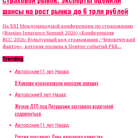
шансы на рост рынка до 6 трлн рублей
На XXI Международной конференции по страхованию
(Russian Insurance Summit 2026) «Конференция
ВСС-2026: Культурный код страхования / Человеческий
фактор», которая прошла в Центре событий РБК...
Trending
Авторские
11 лет Назад
В Коврове изнасиловали молодую девушку
Авторские
9 лет Назад
Жуткое ДТП под Петушками заставило водителей
содрогнуться
Авторские
11 лет Назад
Россия празднует День народного единства