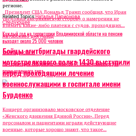
регионе.
Президент США Дональд Трамп сообщил, что Иран
Related Topics:
Наталья Ларионова
уведомил американскую сторону о намерении не
Cледующее
взимать какие-либо платежи с судов, проходящих...
Каждый год на территории Владимирской области на пенсию
Авторские
3 дня Назад
выходят около 25 000 человек
Бойцы агитбригады гвардейского
Не пропустите
мотострелкового полка 1430 выступили
На территории Владимира появится 21 новое производство
перед проходящими лечение
промышленного типа
военнослужащими в госпитале имени
Бурденко
Концерт организовало московское отделение
«Женского движения Единой России». Перед
персоналом и пациентами играли действующие
военные, которые хорошо знают, что такое...