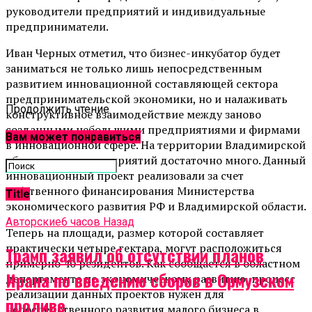
руководители предприятий и индивидуальные
предприниматели.
Иван Черных отметил, что бизнес-инкубатор будет
заниматься не только лишь непосредственным
развитием инновационной составляющей сектора
предпринимательской экономики, но и налаживать
Продолжить чтение
конструктивное взаимодействие между заново
созданными небольшими предприятиями и фирмами
Вам может понравиться
в инновационной сфере. На территории Владимирской
области таких предприятий достаточно много. Данный
инновационный проект реализовали за счет
собственного финансирования Министерства
Title
экономического развития РФ и Владимирской области.
Авторские
6 часов Назад
Теперь на площади, размер которой составляет
практически четыре гектара, могут расположиться
Трамп заявил об отсутствии планов
примерно 40 резидентов. Как сообщается в областном
Ирана по введению сборов в Ормузском
департаменте по экономическому развитию, процесс
реализации данных проектов нужен для
проливе
непосредственного развития малого бизнеса в