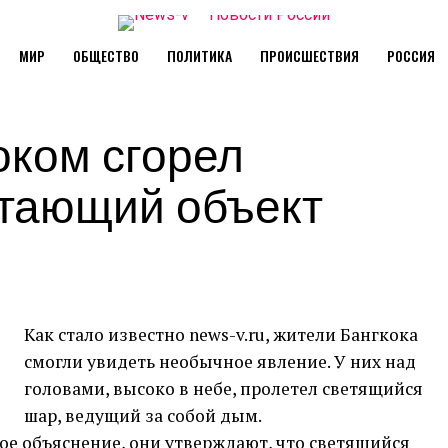
МИР
ОБЩЕСТВО
ПОЛИТИКА
ПРОИСШЕСТВИЯ
РОССИЯ
оком сгорел
тающий объект
Как стало известно
news-v
.
ru
, жители Бангкока
смогли
увидеть
необычное явление. У них над
головами, высоко в небе, пролетел светящийся
шар, ведущий за собой дым.
ое объяснение, они утверждают, что светящийся