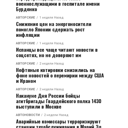
военнослужащими в госпитале имени
Бурденко
АВТОРСКИЕ
1 неделя Назад
Снижение цен на энергоносители
помогло Японии сдержать рост
инфляции
АВТОРСКИЕ
1 неделя Назад
Испанцы все чаще читают новости в
соцсетях, но не доверяют им
АВТОРСКИЕ
2 недели Назад
Нефтяные котировки снизились на
фоне новостей о перемирии между США
и Ираном
АВТОРСКИЕ
2 недели Назад
Накануне Дня России бойцы
агитбригады Гвардейского полка 1430
выступили в Москве
АВТОНОВОСТИ
2 недели Назад
Аварийные комиссары терроризируют
станции техобслуживания в Марий Эл