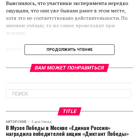
Выяснилось, что участники эксперимента нередко
ощущали, что они уже бывали ранее в этом месте,
хотя это не соответствовало действительности. По
мнению учёных, то же самое происходит при
дежавю.
RELATED TOPICS:
ПРОДОЛЖИТЬ ЧТЕНИЕ
CЛЕДУЮЩЕЕ
Австралийские учёные: полный отказ от спиртного
ВАМ МОЖЕТ ПОНРАВИТЬСЯ
чреват деменцией в старости
НЕ ПРОПУСТИТЕ
Американские учёные назвали маркеры
долгожителей
TITLE
АВТОРСКИЕ
3 дня Назад
В Музее Победы в Москве «Единая Россия»
наградила победителей акции «Диктант Победы»