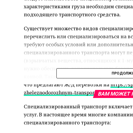
характеристиками груза необходим специ
подходящего транспортного средства.
Существует множество видов специализир
перечислить или специализироваться на вс
требуют особых условий или дополнительны
специализированного транспорта могут пе
(взрывчатых вещества, относящихся к 1-му к
нужно обеспечить дополнительную безопас
ПРОДОЛЖИ
конвой. Такие грузы может перевозить и 
что предлагают Ж/Д перевозки на
https://s
zheleznodorozhnym-transportom.html
.
ВАМ МОЖЕТ 
Специализированный транспорт включает 
услуг. В настоящее время многие компани
специализированного транспорта: