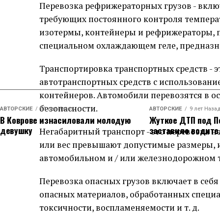
Перевозка рефрижераторных грузов - вклю
требующих постоянного контроля темпера
изотермы, контейнеры и рефрижераторы, пе
специальном охлаждающем геле, предназн
Транспортировка транспортных средств - 
автотранспортных средств с использован
контейнеров. Автомобили перевозятся в о
безопасности.
АВТОРСКИЕ
11 лет Назад
АВТОРСКИЕ
9 лет Наза
В Коврове изнасиловали молодую
Жуткое ДТП под П
девушку
заставило водите
Негабаритный транспорт - это перевозка нег
или вес превышают допустимые размеры, 
автомобильном и / или железнодорожном 
Перевозка опасных грузов включает в себ
опасных материалов, обработанных специа
токсичности, воспламеняемости и т. д.