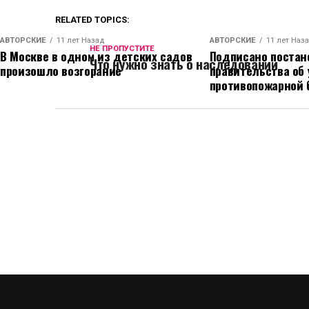
RELATED TOPICS:
АВТОРСКИЕ
11 лет Назад
АВТОРСКИЕ
11 лет Наз
НЕ ПРОПУСТИТЕ
В Москве в одном из детских садов
Подписано постан
Что нужно знать о наследовании
произошло возгорание
правительства об
противопожарной 