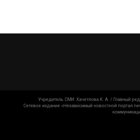
Учредитель СМИ: Xaчeтлoвa K. A. / Главный ред
Сетевое издание «Независимый новостной портал new
коммуникаци