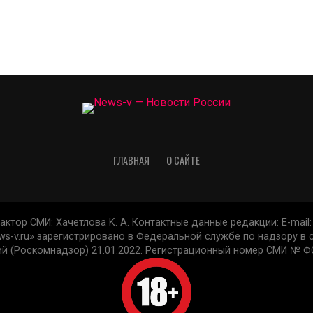
ГЛАВНАЯ
О САЙТЕ
актор СМИ: Xaчeтлoвa K. A. Контактные данные редакции: E-mail: 
s-v.ru» зарегистрировано в Федеральной службе по надзору в
й (Роскомнадзор) 21.01.2022. Регистрационный номер СМИ № ФС