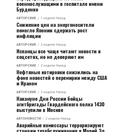
военнослужащими в госпитале имени
Бурденко
АВТОРСКИЕ
1 неделя Назад
Снижение цен на энергоносители
помогло Японии сдержать рост
инфляции
АВТОРСКИЕ
2 недели Назад
Испанцы все чаще читают новости в
соцсетях, но не доверяют им
АВТОРСКИЕ
2 недели Назад
Нефтяные котировки снизились на
фоне новостей о перемирии между США
и Ираном
АВТОРСКИЕ
2 недели Назад
Накануне Дня России бойцы
агитбригады Гвардейского полка 1430
выступили в Москве
АВТОНОВОСТИ
2 недели Назад
Аварийные комиссары терроризируют
станции техобслуживания в Марий Эл