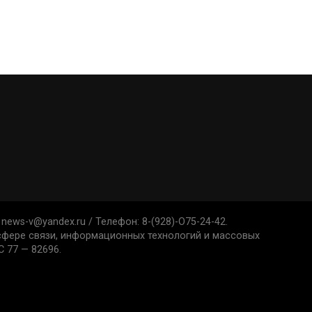
news-v@yandex.ru / Телефон: 8-(928)-O75-24-42.
 сфере связи, информационных технологий и массовых
 77 — 82696.