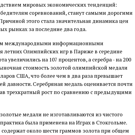
едствием мировых экономических тенденций:
обедителям соревнований, станут самыми дорогими
 Причиной этого стала значительная динамика цен
ых рынках за последние два года.
ным международными информационными
я летних Олимпийских игр в Париже в середине
а увеличились на 107 процентов, а серебра - на 200
 рыночная стоимость золотой олимпийской медали
лларов США, что более чем в два раза превышает
ей давности. Серебряная медаль оценивается почти
вав трехкратный рост по сравнению с предыдущими
золотые медали не изготавливаются из чистого
я практика была применена на Играх в Стокгольме.
содержат около шести граммов золота при общем