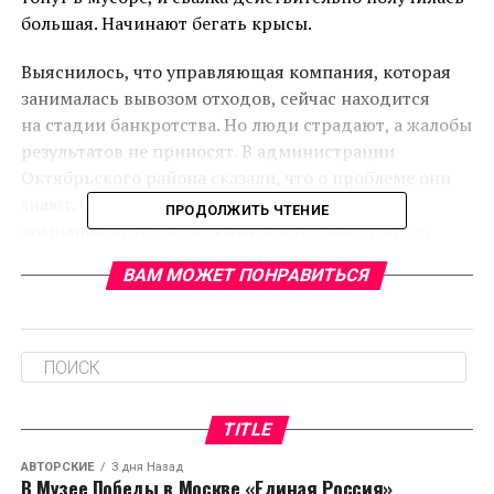
большая. Начинают бегать крысы.
Выяснилось, что управляющая компания, которая
занималась вывозом отходов, сейчас находится
на стадии банкротства. Но люди страдают, а жалобы
результатов не приносят. В администрации
Октябрьского района сказали, что о проблеме они
знают. Скоро муниципальная управляющая
ПРОДОЛЖИТЬ ЧТЕНИЕ
компания будет обслуживать эти дома, и мусор
вывезут.
ВАМ МОЖЕТ ПОНРАВИТЬСЯ
RELATED TOPICS:
CЛЕДУЮЩЕЕ
В детском саду Коврова могли напоить детей
просроченным какао
TITLE
НЕ ПРОПУСТИТЕ
Под Муромом уничтожали груши и помидоры
АВТОРСКИЕ
3 дня Назад
В Музее Победы в Москве «Единая Россия»