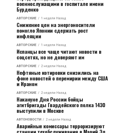
военнослужащими в госпитале имени
Бурденко
АВТОРСКИЕ
1 неделя Назад
Снижение цен на энергоносители
помогло Японии сдержать рост
инфляции
АВТОРСКИЕ
1 неделя Назад
Испанцы все чаще читают новости в
соцсетях, но не доверяют им
АВТОРСКИЕ
2 недели Назад
Нефтяные котировки снизились на
фоне новостей о перемирии между США
и Ираном
АВТОРСКИЕ
2 недели Назад
Накануне Дня России бойцы
агитбригады Гвардейского полка 1430
выступили в Москве
АВТОНОВОСТИ
2 недели Назад
Аварийные комиссары терроризируют
станции техобслуживания в Марий Эл