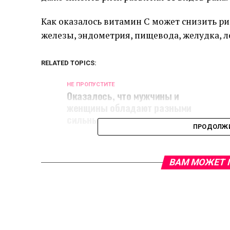
Как оказалось витамин С может снизить ри
железы, эндометрия, пищевода, желудка, 
RELATED TOPICS:
НЕ ПРОПУСТИТЕ
Оказалось, что мужчины и
женщины обладают разными
сильными сторонами в мудрости
ПРОДОЛЖИ
ВАМ МОЖЕТ 