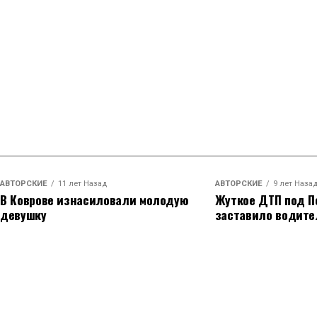
АВТОРСКИЕ
11 лет Назад
АВТОРСКИЕ
9 лет Наза
В Коврове изнасиловали молодую
Жуткое ДТП под П
девушку
заставило водите