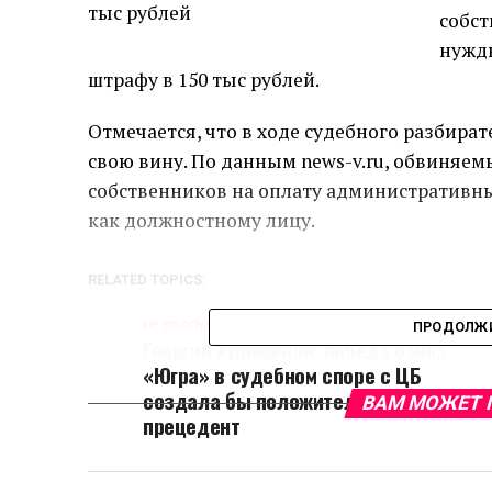
собст
нужды
штрафу в 150 тыс рублей.
Отмечается, что в ходе судебного разбира
свою вину. По данным news-v.ru, обвиняе
собственников на оплату административн
как должностному лицу.
RELATED TOPICS:
НЕ ПРОПУСТИТЕ
ПРОДОЛЖИ
Георгий Хурошвили: победа банка
«Югра» в судебном споре с ЦБ
создала бы положительный
ВАМ МОЖЕТ 
прецедент