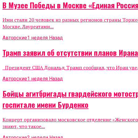
В Музее Победы в Москве «Единая Росси
Ими стали 20 человек из разных регионов страны Тор
Москве. Лауреатами...
Авторские
1 неделя Назад
Трамп заявил об отсутствии планов Иран
Президент США Дональд Трамп сообщил, что Иран уведо
Авторские
1 неделя Назад
Бойцы агитбригады гвардейского мотост
госпитале имени Бурденко
Концерт организовало московское отделение «Женског
знают, что такое...
Авторские
2 недели Назад