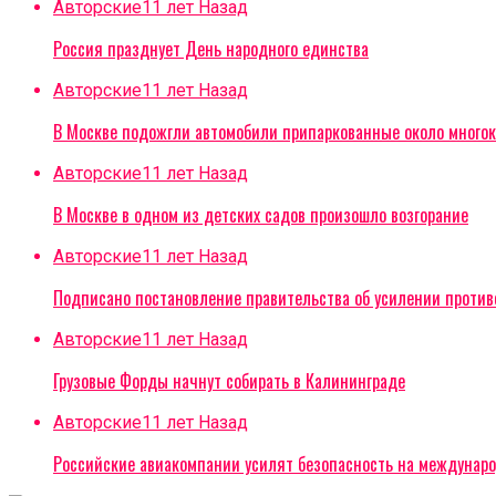
Авторские
11 лет Назад
Россия празднует День народного единства
Авторские
11 лет Назад
В Москве подожгли автомобили припаркованные около многок
Авторские
11 лет Назад
В Москве в одном из детских садов произошло возгорание
Авторские
11 лет Назад
Подписано постановление правительства об усилении проти
Авторские
11 лет Назад
Грузовые Форды начнут собирать в Калининграде
Авторские
11 лет Назад
Российские авиакомпании усилят безопасность на междунар