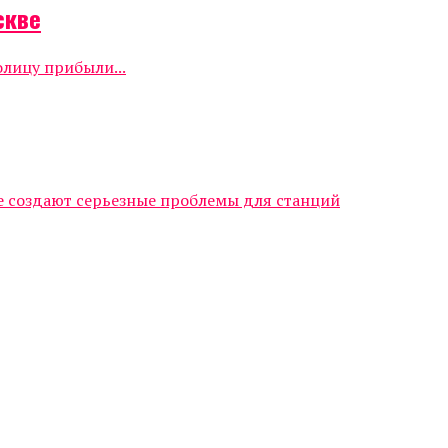
скве
олицу прибыли...
е создают серьезные проблемы для станций