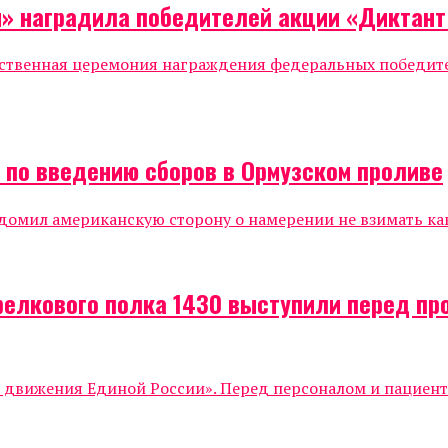
я» наградила победителей акции «Диктан
жественная церемония награждения федеральных победи
а по введению сборов в Ормузском проливе
мил американскую сторону о намерении не взимать каки
релкового полка 1430 выступили перед п
о движения Единой России». Перед персоналом и пациен