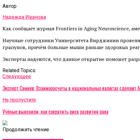
Автор
Надежда Иванова
Как сообщает журнал Frontiers in Aging Neuroscience, 
Научные сотрудники Университета Вирджинии провели э
грызунов, причём больные мыши раньше здоровых реаги
Эксперты надеются, что данное открытие поможет разр
Related Topics:
Cледующее
Эксперт Самиев: Взаиморасчеты в национальных валютах сделают 
Не пропустите
Учёные выяснили, как сократить риск развития рака
Продолжить чтение