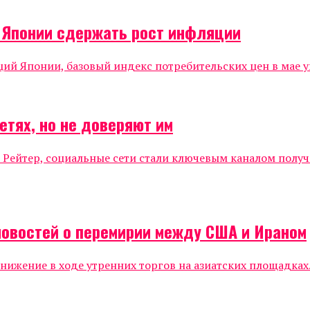
о Японии сдержать рост инфляции
 Японии, базовый индекс потребительских цен в мае уве
етях, но не доверяют им
 Рейтер, социальные сети стали ключевым каналом полу
новостей о перемирии между США и Ираном
жение в ходе утренних торгов на азиатских площадках.