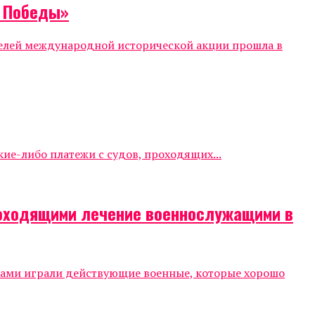
т Победы»
телей международной исторической акции прошла в
е-либо платежи с судов, проходящих...
роходящими лечение военнослужащими в
тами играли действующие военные, которые хорошо