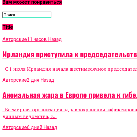
Вам может понравиться
Title
Авторские
11 часов Назад
Ирландия приступила к председательству
С 1 июля Ирландия начала шестимесячное председательс
Авторские
2 дня Назад
Аномальная жара в Европе привела к гиб
Всемирная организация здравоохранения зафиксировала
данным ведомства, с...
Авторские
6 дней Назад