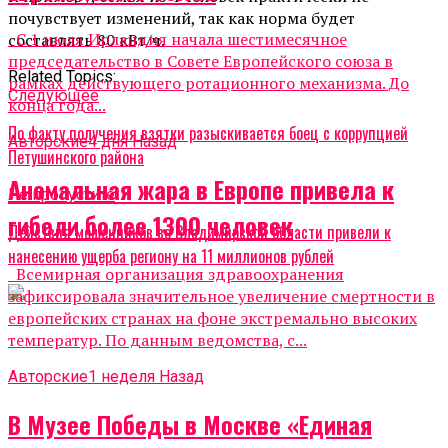
почувствует изменений, так как норма будет
С 1 июля Ирландия начала шестимесячное
составлять 80 кВт/ч.
председательство в Совете Европейского союза в
Related Topics:
рамках действующего ротационного механизма. До
Cледующее
конца года...
По факту получения взятки разыскивается боец с коррупцией
Авторские
4 дня Назад
Петушинского района
Аномальная жара в Европе привела к
Не пропустите
гибели более 1300 человек
Действия мошенников во Владимирской области привели к
нанесению ущерба региону на 11 миллионов рублей
Всемирная организация здравоохранения
зафиксировала значительное увеличение смертности в
европейских странах на фоне экстремально высоких
температур. По данным ведомства, с...
Авторские
1 неделя Назад
В Музее Победы в Москве «Единая