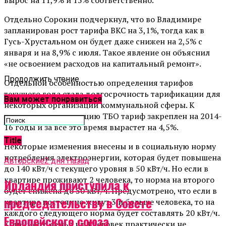
Отдельно Сорокин подчеркнул, что во Владимире
запланирован рост тарифа ВКС на 3,1%, тогда как в
Гусь-Хрустальном он будет даже снижен на 2,5% с
января и на 8,9% с июля. Такое явление он объяснил
«не освоением расходов на капитальный ремонт».
Продолжить чтение
Отдельной особенностью определения тарифов
текущего года стала долгосрочность тарификации для
Вам может понравиться
некоторых организации коммунальной сферы. К
примеру, на утилизацию ТБО тариф закреплен на 2014-
16 годы и за все это время вырастет на 4,5%.
Title
Некоторые изменения внесены и в социальную норму
потребления электроэнергии, которая будет повышена
Авторские
2 дня Назад
до 140 кВт/ч с текущего уровня в 50 кВт/ч. Но если в
квартире проживают 2 человека, то норма на второго
Ирландия приступила к
будет снижена до 50 кВт/ч. Предусмотрено, что если в
председательству в Совете
квартире постоянно живут 3 и больше человека, то на
каждого следующего норма будет составлять 20 кВт/ч.
Европейского союза
К примеру, семья из 4 человек практически не